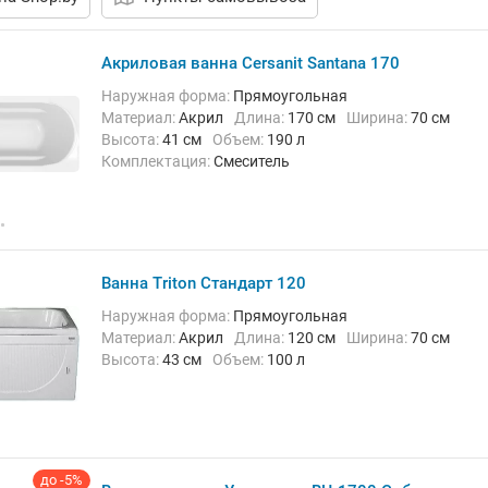
Акриловая ванна Cersanit Santana 170
Наружная форма:
Прямоугольная
Материал:
Акрил
Длина:
170 см
Ширина:
70 см
Высота:
41 см
Объем:
190 л
Комплектация:
Смеситель
Ванна Triton Стандарт 120
Наружная форма:
Прямоугольная
Материал:
Акрил
Длина:
120 см
Ширина:
70 см
Высота:
43 см
Объем:
100 л
до -5%