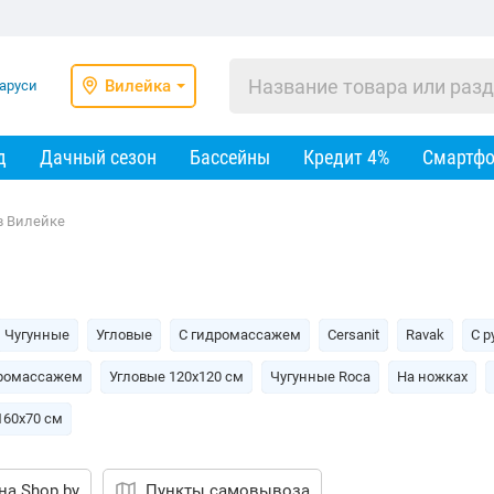
Вилейка
д
Дачный сезон
Бассейны
Кредит 4%
Смартф
в Вилейке
Чугунные
Угловые
С гидромассажем
Cersanit
Ravak
С р
дромассажем
Угловые 120х120 см
Чугунные Roca
На ножках
160х70 см
на Shop.by
Пункты самовывоза