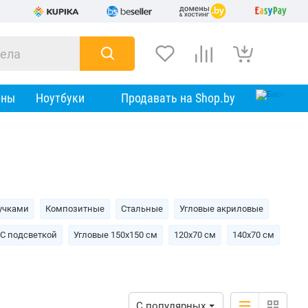
оны
Ноутбуки
Продавать на Shop.by
учками
Композитные
Стальные
Угловые акриловые
С подсветкой
Угловые 150х150 см
120х70 см
140х70 см
С популярных