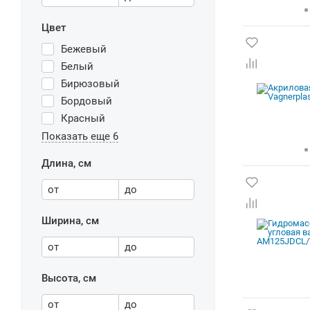
Цвет
Бежевый
Белый
Бирюзовый
Бордовый
Красный
Показать еще 6
Длина, см
от
до
Ширина, см
от
до
Высота, см
от
до