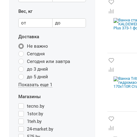
Вес, кг
от
до
Доставка
Не важно
Сегодня
Сегодня или завтра
до 3 дней
до 5 дней
Показать еще 1
Магазины
tecno.by
1stor.by
1teh.by
24-market.by
575.by