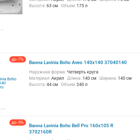
Высота:
63 см
Объем:
175 л
до -7%
Ванна Lavinia Boho Aveo 140х140 37040140
Наружная форма:
Четверть круга
Материал:
Акрил
Длина:
140 см
Ширина:
140 см
Высота:
44 см
Объем:
240 л
до -5%
Ванна Lavinia Boho Bell Pro 160x105 R
3702160R