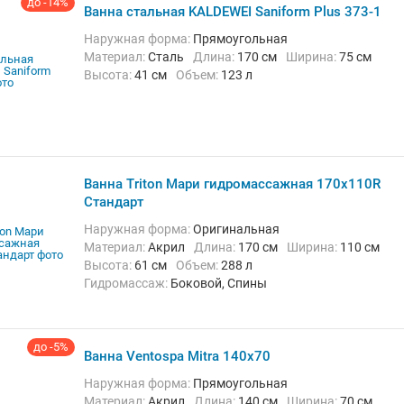
до -14%
Ванна стальная KALDEWEI Saniform Plus 373-1
Наружная форма:
Прямоугольная
Материал:
Сталь
Длина:
170 см
Ширина:
75 см
Высота:
41 см
Объем:
123 л
Ванна Triton Мари гидромассажная 170х110R
Стандарт
Наружная форма:
Оригинальная
Материал:
Акрил
Длина:
170 см
Ширина:
110 см
Высота:
61 см
Объем:
288 л
Гидромассаж:
Боковой, Спины
Комплектация:
Каркас/опора
до -5%
Ванна Ventospa Mitra 140x70
Наружная форма:
Прямоугольная
Материал:
Акрил
Длина:
140 см
Ширина:
70 см