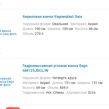
Акриловая ванна Vagnerplast Gaia
Наружная форма:
Овальная
Материал:
Акрил
Длина:
190 см
Ширина:
100 см
Высота:
46 см
Объем:
270 л
Гидромассажная угловая ванна Eago
AM125JDCL/W
Наружная форма:
Четверть круга
Материал:
Акрил
Длина:
151 см
Ширина:
151 см
Высота:
69 см
Объем:
468 л
Гидромассаж:
Ног, Спины
Аэромассаж:
Есть
Комплектация:
Душевая лейка, Пульт ДУ, Слив-
перелив, Смеситель, Термостат