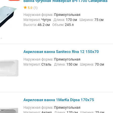
Ванна чугунная Универсал ВЧ-1700 Сибирячка
5.0
(1)
Наружная форма:
Прямоугольная
Материал:
Чугун
Длина:
170 см
Ширина:
75 см
Высота:
46.2 см
Объем:
245 л
Акриловая ванна Saniteco Riva 12 150x70
Наружная форма:
Прямоугольная
Материал:
Сталь
Длина:
150 см
Ширина:
70 см
Акриловая ванна 1MarKa Dipsa 170x75
Наружная форма:
Прямоугольная
Материал:
Акрил
Длина:
170 см
Ширина:
75 см