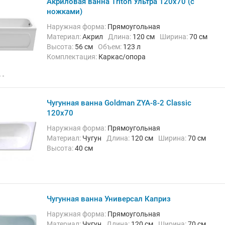
Акриловая ванна Triton Ультра 120x70 (с
ножками)
Наружная форма:
Прямоугольная
Материал:
Акрил
Длина:
120 см
Ширина:
70 см
Высота:
56 см
Объем:
123 л
Комплектация:
Каркас/опора
Чугунная ванна Goldman ZYA-8-2 Classic
120x70
Наружная форма:
Прямоугольная
Материал:
Чугун
Длина:
120 см
Ширина:
70 см
Высота:
40 см
Чугунная ванна Универсал Каприз
Наружная форма:
Прямоугольная
Материал:
Чугун
Длина:
120 см
Ширина:
70 см