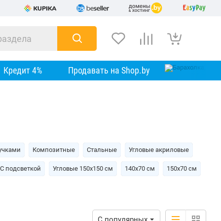
Кредит 4%
Продавать на Shop.by
учками
Композитные
Стальные
Угловые акриловые
С подсветкой
Угловые 150х150 см
140х70 см
150х70 см
С популярных