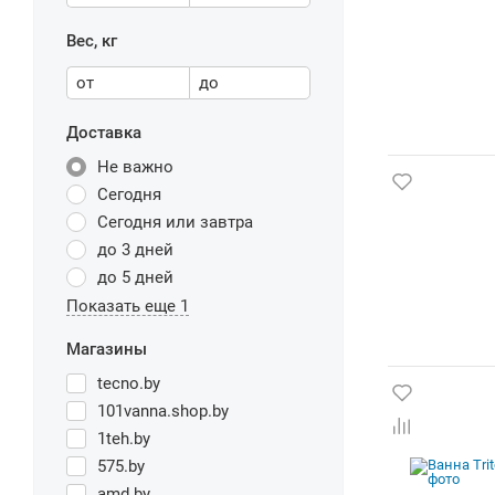
Вес, кг
от
до
Доставка
Не важно
Сегодня
Сегодня или завтра
до 3 дней
до 5 дней
Показать еще 1
Магазины
tecno.by
101vanna.shop.by
1teh.by
575.by
amd.by