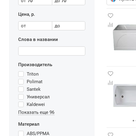
от
до
Цена, р.
от
до
Слова в названии
Производитель
Triton
Polimat
Santek
Универсал
Kaldewei
Показать еще 96
Материал
ABS/PPMA