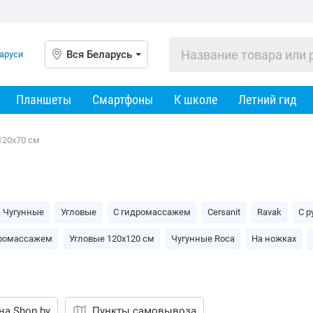
Вся Беларусь
Планшеты
Смартфоны
К школе
Летний гид
120х70 см
Чугунные
Угловые
С гидромассажем
Cersanit
Ravak
С р
дромассажем
Угловые 120х120 см
Чугунные Roca
На ножках
на Shop.by
Пункты самовывоза